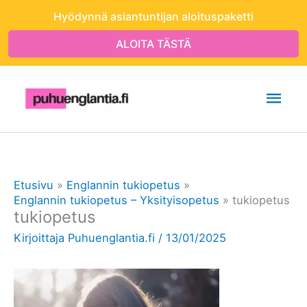
Siirry
Hyödynnä asiantuntijan aloituspaketti
sisältöön
ALOITA TÄSTÄ
Pääv
Etusivu
Englannin tukiopetus
Englannin tukiopetus – Yksityisopetus
tukiopetus
tukiopetus
Kirjoittaja
Puhuenglantia.fi
/
13/01/2025