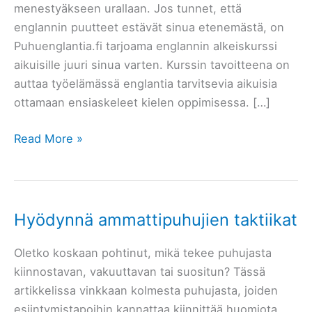
menestyäkseen urallaan. Jos tunnet, että
englannin puutteet estävät sinua etenemästä, on
Puhuenglantia.fi tarjoama englannin alkeiskurssi
aikuisille juuri sinua varten. Kurssin tavoitteena on
auttaa työelämässä englantia tarvitsevia aikuisia
ottamaan ensiaskeleet kielen oppimisessa. […]
Englannin
Read More »
alkeiskurssi
aikuisille
–
Työelämän
Hyödynnä ammattipuhujien taktiikat
tarpeisiin
Oletko koskaan pohtinut, mikä tekee puhujasta
kiinnostavan, vakuuttavan tai suositun? Tässä
artikkelissa vinkkaan kolmesta puhujasta, joiden
esiintymistapoihin kannattaa kiinnittää huomiota,