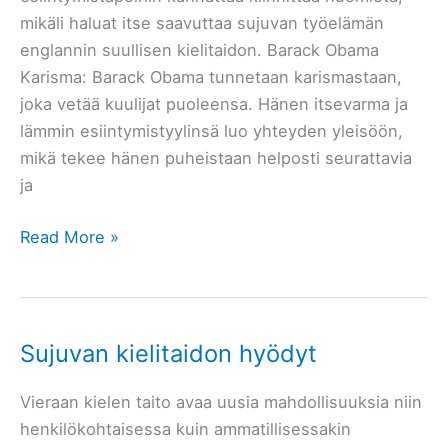
mikäli haluat itse saavuttaa sujuvan työelämän
englannin suullisen kielitaidon. Barack Obama
Karisma: Barack Obama tunnetaan karismastaan,
joka vetää kuulijat puoleensa. Hänen itsevarma ja
lämmin esiintymistyylinsä luo yhteyden yleisöön,
mikä tekee hänen puheistaan helposti seurattavia
ja
Hyödynnä
Read More »
ammattipuhujien
taktiikat
Sujuvan kielitaidon hyödyt
Vieraan kielen taito avaa uusia mahdollisuuksia niin
henkilökohtaisessa kuin ammatillisessakin