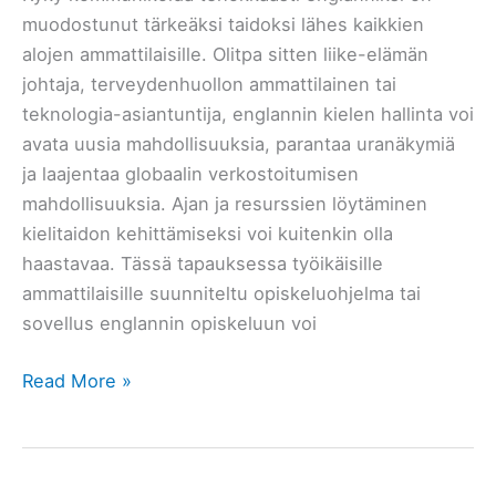
muodostunut tärkeäksi taidoksi lähes kaikkien
alojen ammattilaisille. Olitpa sitten liike-elämän
johtaja, terveydenhuollon ammattilainen tai
teknologia-asiantuntija, englannin kielen hallinta voi
avata uusia mahdollisuuksia, parantaa uranäkymiä
ja laajentaa globaalin verkostoitumisen
mahdollisuuksia. Ajan ja resurssien löytäminen
kielitaidon kehittämiseksi voi kuitenkin olla
haastavaa. Tässä tapauksessa työikäisille
ammattilaisille suunniteltu opiskeluohjelma tai
sovellus englannin opiskeluun voi
Sovellus
Read More »
englannin
opiskeluun
–