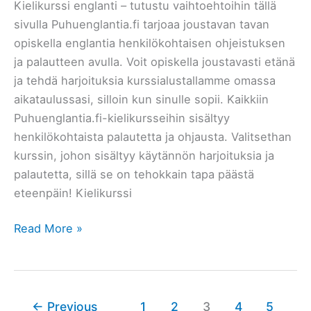
Kielikurssi englanti – tutustu vaihtoehtoihin tällä
sivulla Puhuenglantia.fi tarjoaa joustavan tavan
opiskella englantia henkilökohtaisen ohjeistuksen
ja palautteen avulla. Voit opiskella joustavasti etänä
ja tehdä harjoituksia kurssialustallamme omassa
aikataulussasi, silloin kun sinulle sopii. Kaikkiin
Puhuenglantia.fi-kielikursseihin sisältyy
henkilökohtaista palautetta ja ohjausta. Valitsethan
kurssin, johon sisältyy käytännön harjoituksia ja
palautetta, sillä se on tehokkain tapa päästä
eteenpäin! Kielikurssi
Kielikurssi
Read More »
englanti
–
Puhuenglantia.fi
←
Previous
1
2
3
4
5