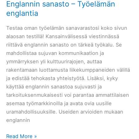
Puhuenglantia.fi
Englannin sanasto – Työelämän
englantia
Testaa oman työelämän sanavarastosi koko sivun
alaosan testillä! Kansainvälisessä viestinnässä
riittävä englannin sanasto on tärkeä työkalu. Se
mahdollistaa sujuvan kommunikaation ja
ymmärryksen yli kulttuurirajojen, auttaa
rakentamaan luottamusta liikekumppaneiden välillä
ja edistää tehokasta yhteistyötä. Lisäksi, kyky
käyttää englannin sanastoa sujuvasti ja
tarkoituksenmukaisesti voi parantaa ammattilaisen
asemaa työmarkkinoilla ja avata ovia uusille
uramahdollisuuksille. Useiden arvioiden mukaan
englannin
Englannin
Read More »