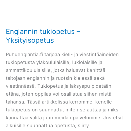
sanasto
–
Työelämän
englantia
Englannin tukiopetus –
Yksityisopetus
Puhuenglantia.fi tarjoaa kieli- ja viestintäaineiden
tukiopetusta yläkoululaisille, lukiolaisille ja
ammattikoululaisille, jotka haluavat kehittää
taitojaan englannin ja ruotsin kielessä sekä
viestinnässä. Tukiopetus ja läksyapu pidetään
etänä, joten oppilas voi osallistua siihen mistä
tahansa. Tässä artikkelissa kerromme, kenelle
tukiopetus on suunnattu, miten se auttaa ja miksi
kannattaa valita juuri meidän palvelumme. Jos etsit
aikuisille suunnattua opetusta, siirry