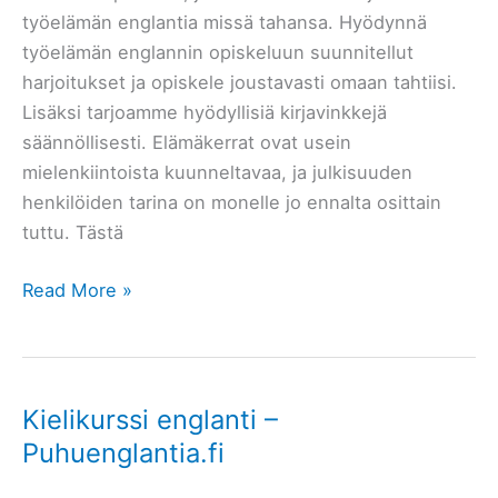
työelämän englantia missä tahansa. Hyödynnä
työelämän englannin opiskeluun suunnitellut
harjoitukset ja opiskele joustavasti omaan tahtiisi.
Lisäksi tarjoamme hyödyllisiä kirjavinkkejä
säännöllisesti. Elämäkerrat ovat usein
mielenkiintoista kuunneltavaa, ja julkisuuden
henkilöiden tarina on monelle jo ennalta osittain
tuttu. Tästä
Englanninkielinen
Read More »
äänikirja
–
Parhaat
vinkit
Kielikurssi englanti –
Puhuenglantia.fi