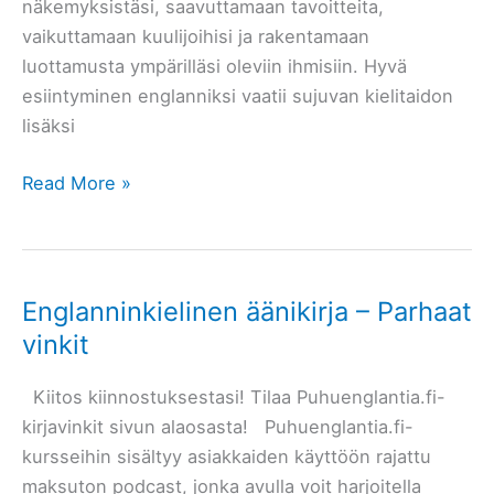
näkemyksistäsi, saavuttamaan tavoitteita,
vaikuttamaan kuulijoihisi ja rakentamaan
luottamusta ympärilläsi oleviin ihmisiin. Hyvä
esiintyminen englanniksi vaatii sujuvan kielitaidon
lisäksi
Esiintyminen
Read More »
englanniksi
–
Kuinka
valmistautua
Englanninkielinen äänikirja – Parhaat
vinkit
Kiitos kiinnostuksestasi! Tilaa Puhuenglantia.fi-
kirjavinkit sivun alaosasta! Puhuenglantia.fi-
kursseihin sisältyy asiakkaiden käyttöön rajattu
maksuton podcast, jonka avulla voit harjoitella