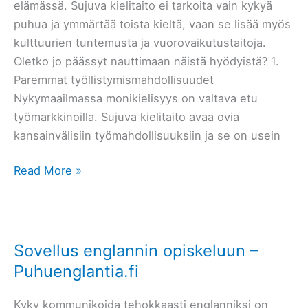
elämässä. Sujuva kielitaito ei tarkoita vain kykyä
puhua ja ymmärtää toista kieltä, vaan se lisää myös
kulttuurien tuntemusta ja vuorovaikutustaitoja.
Oletko jo päässyt nauttimaan näistä hyödyistä? 1.
Paremmat työllistymismahdollisuudet
Nykymaailmassa monikielisyys on valtava etu
työmarkkinoilla. Sujuva kielitaito avaa ovia
kansainvälisiin työmahdollisuuksiin ja se on usein
Sujuvan
Read More »
kielitaidon
hyödyt
Sovellus englannin opiskeluun –
Puhuenglantia.fi
Kyky kommunikoida tehokkaasti englanniksi on