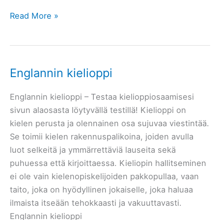
Englannin
Read More »
tukiopetus
–
Yksityisopetus
Englannin kielioppi
Englannin kielioppi – Testaa kielioppiosaamisesi
sivun alaosasta löytyvällä testillä! Kielioppi on
kielen perusta ja olennainen osa sujuvaa viestintää.
Se toimii kielen rakennuspalikoina, joiden avulla
luot selkeitä ja ymmärrettäviä lauseita sekä
puhuessa että kirjoittaessa. Kieliopin hallitseminen
ei ole vain kielenopiskelijoiden pakkopullaa, vaan
taito, joka on hyödyllinen jokaiselle, joka haluaa
ilmaista itseään tehokkaasti ja vakuuttavasti.
Englannin kielioppi