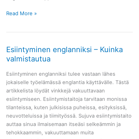
Englannin
Read More »
kielioppi
Esiintyminen englanniksi – Kuinka
valmistautua
Esiintyminen englanniksi tulee vastaan lähes
jokaiselle työelämässä englantia käyttävälle. Tästä
artikkelista löydät vinkkejä vakuuttavaan
esiintymiseen. Esiintymistaitoja tarvitaan monissa
tilanteissa, kuten julkisissa puheissa, esityksissä,
neuvotteluissa ja tiimityössä. Sujuva esiintymistaito
auttaa sinua ilmaisemaan itseäsi selkeämmin ja
tehokkaammin, vakuuttamaan muita