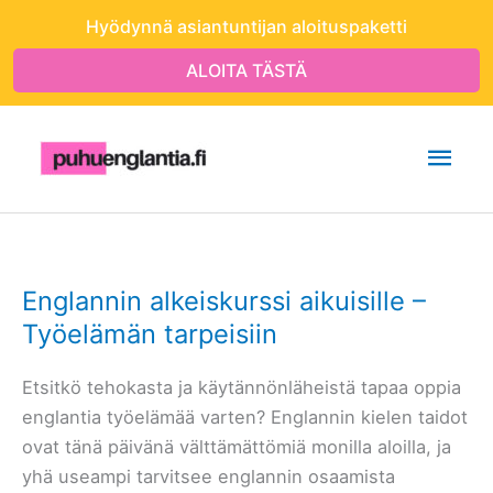
Siirry
Hyödynnä asiantuntijan aloituspaketti
sisältöön
ALOITA TÄSTÄ
Pääv
Englannin alkeiskurssi aikuisille –
Työelämän tarpeisiin
Etsitkö tehokasta ja käytännönläheistä tapaa oppia
englantia työelämää varten? Englannin kielen taidot
ovat tänä päivänä välttämättömiä monilla aloilla, ja
yhä useampi tarvitsee englannin osaamista